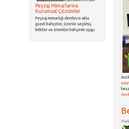
Peyzaj Mimarlarına
Kurumsal Çözümler
Peyzaj mimarlığı denilince akla
güzel bahçeler, özenle seçilmiş
bitkiler ve önemlisi bahçede uygu
Avcı
oyun
hesa
Avcı
Be
Park