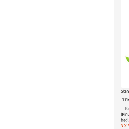
Stan
TEK
Kame
(Pin
bağl
3 X