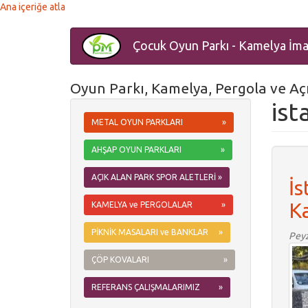
Ana içeriğe atla
Çocuk Oyun Parkı - Kamelya İma
Oyun Parkı, Kamelya, Pergola ve Açı
ist
METAL OYUN PARKLARI »
AHŞAP OYUN PARKLARI »
AÇIK ALAN PARK SPOR ALETLERİ »
İs
K
KAMELYA ve PERGOLALAR »
PİKNİK MASALARI ve BANKLAR »
Peyz
ÇÖP KOVALARI »
REFERANS ÇALIŞMALARIMIZ »