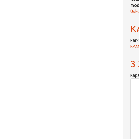
mode
Üskü
K
Park
KAM
3
Kap