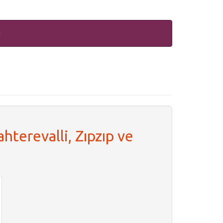
m
hterevalli, Zıpzıp ve