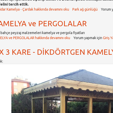
lini tercih ettik.
dar Kamelya - Çardak hakkında
devamını oku
Park ağ günlüğü
Yorum y
AMELYA ve PERGOLALAR
 bahçe peyzaj malzemeleri kamelya ve pergola fiyatları
ELYA ve PERGOLALAR hakkında
devamını oku
Yorum yapmak için
Giriş Y
 X 3 KARE - DİKDÖRTGEN KAMEL
ak: