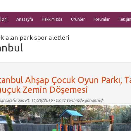
latı
Anasayfa
Hakkımızda
Ürünler
Forumlar
İletişi
k alan park spor aletleri
anbul
tanbul Ahşap Çocuk Oyun Parkı, Ta
auçuk Zemin Döşemesi
aj
tarafından Pt, 11/28/2016 - 09:47 tarihinde gönderildi