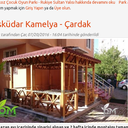
oz Çocuk Oyun Parkı - Rukiye Sultan Yalısı hakkında
devamını oku
Park
m yapmak için
Giriş Yapın
ya da
Üye olun
.
sküdar Kamelya - Çardak
tarafından Çar, 07/20/2016 - 16:04 tarihinde gönderildi
zan ayı içerisinde siparişi alınan ve 2 hafta içinde montajını tam