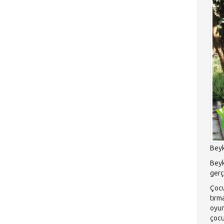
Beyk
Beyk
gerç
Çocu
tırm
oyun
çocu