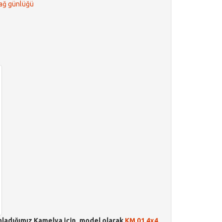
 ağ günlüğü
amladığımız Kamelya için, model olarak
KM 01 4x4