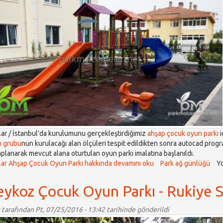
lar / İstanbul’da kurulumunu gerçekleştirdiğimiz
ahşap çocuk oyun parkı
i
 grubu
nun kurulacağı alan ölçüleri tespit edildikten sonra autocad progra
planarak mevcut alana oturtulan oyun parkı imalatına başlanıldı.
lar Ahşap Çocuk Oyun Parkı hakkında
devamını oku
Park ağ günlüğü
Y
ykoz Çocuk Oyun Parkı - Rukiye Su
tarafından Pt, 07/25/2016 - 13:42 tarihinde gönderildi