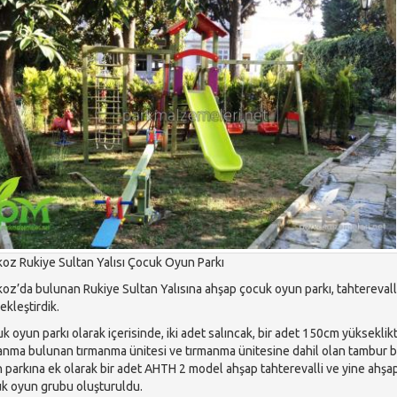
oz Rukiye Sultan Yalısı Çocuk Oyun Parkı
oz’da bulunan Rukiye Sultan Yalısına ahşap çocuk oyun parkı, tahtereva
ekleştirdik.
k oyun parkı olarak içerisinde, iki adet salıncak, bir adet 150cm yüksekli
anma bulunan tırmanma ünitesi ve tırmanma ünitesine dahil olan tambur b
 parkına ek olarak bir adet AHTH 2 model ahşap tahterevalli ve yine ahşa
k oyun grubu oluşturuldu.