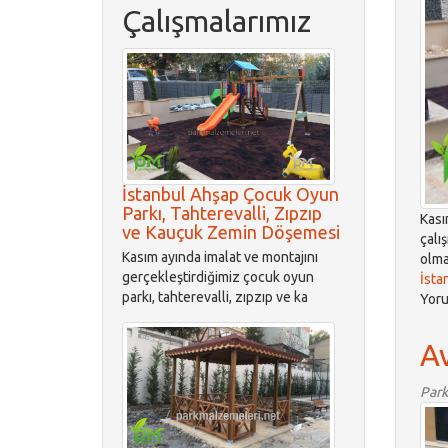
Çalışmalarımız
İstanbul Ahşap Çocuk Oyun
Parkı, Tahterevalli, Zıpzıp
Kası
ve Kauçuk Zemin Döşemesi
çalı
Kasım ayında imalat ve montajını
olma
gerçekleştirdiğimiz çocuk oyun
İsta
parkı, tahterevalli, zıpzıp ve ka
Yoru
Av
Park