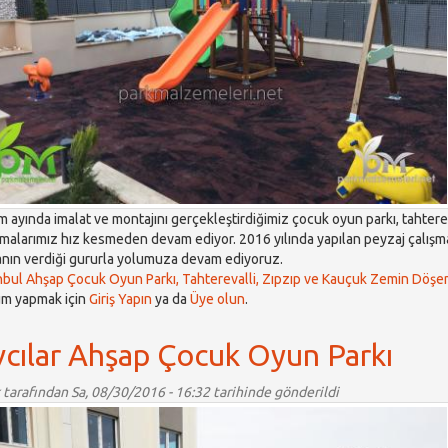
m ayında imalat ve montajını gerçekleştirdiğimiz çocuk oyun parkı, tahterev
şmalarımız hız kesmeden devam ediyor. 2016 yılında yapılan peyzaj çalışma
nın verdiği gururla yolumuza devam ediyoruz.
nbul Ahşap Çocuk Oyun Parkı, Tahterevalli, Zıpzıp ve Kauçuk Zemin Döş
m yapmak için
Giriş Yapın
ya da
Üye olun
.
cılar Ahşap Çocuk Oyun Parkı
tarafından Sa, 08/30/2016 - 16:32 tarihinde gönderildi