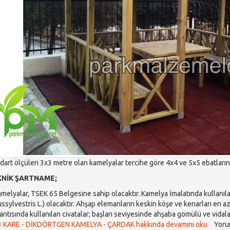
dart ölçüleri 3x3 metre olan kamelyalar tercihe göre 4x4 ve 5x5 ebatlarınd
NİK ŞARTNAME;
lyalar, TSEK 65 Belgesine sahip olacaktır. Kamelya İmalatında kullanıla
ussylvestris L.) olacaktır. Ahşap elemanların keskin köşe ve kenarları en 
antısında kullanılan civatalar; başları seviyesinde ahşaba gömülü ve vidalar
 3 KARE - DİKDÖRTGEN KAMELYA - ÇARDAK hakkında
devamını oku
Yoru